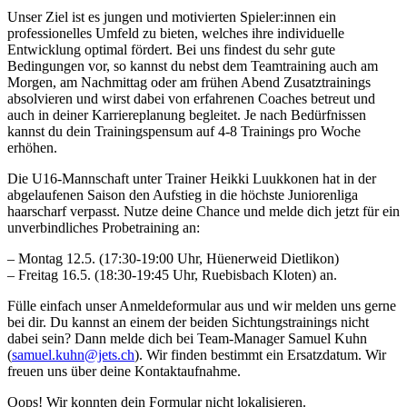
Unser Ziel ist es jungen und motivierten Spieler:innen ein
professionelles Umfeld zu bieten, welches ihre individuelle
Entwicklung optimal fördert. Bei uns findest du sehr gute
Bedingungen vor, so kannst du nebst dem Teamtraining auch am
Morgen, am Nachmittag oder am frühen Abend Zusatztrainings
absolvieren und wirst dabei von erfahrenen Coaches betreut und
auch in deiner Karriereplanung begleitet. Je nach Bedürfnissen
kannst du dein Trainingspensum auf 4-8 Trainings pro Woche
erhöhen.
Die U16-Mannschaft unter Trainer Heikki Luukkonen hat in der
abgelaufenen Saison den Aufstieg in die höchste Juniorenliga
haarscharf verpasst. Nutze deine Chance und melde dich jetzt für ein
unverbindliches Probetraining an:
– Montag 12.5. (17:30-19:00 Uhr, Hüenerweid Dietlikon)
– Freitag 16.5. (18:30-19:45 Uhr, Ruebisbach Kloten) an.
Fülle einfach unser Anmeldeformular aus und wir melden uns gerne
bei dir. Du kannst an einem der beiden Sichtungstrainings nicht
dabei sein? Dann melde dich bei Team-Manager Samuel Kuhn
(
samuel.kuhn@jets.ch
). Wir finden bestimmt ein Ersatzdatum. Wir
freuen uns über deine Kontaktaufnahme.
Oops! Wir konnten dein Formular nicht lokalisieren.