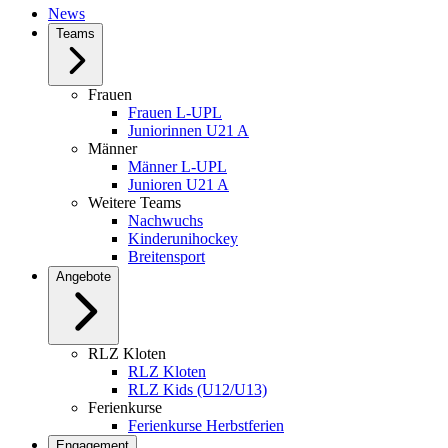
News
Teams
Frauen
Frauen L-UPL
Juniorinnen U21 A
Männer
Männer L-UPL
Junioren U21 A
Weitere Teams
Nachwuchs
Kinderunihockey
Breitensport
Angebote
RLZ Kloten
RLZ Kloten
RLZ Kids (U12/U13)
Ferienkurse
Ferienkurse Herbstferien
Engagement