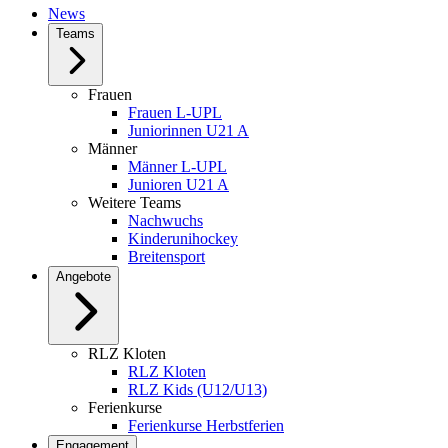
News
Teams
Frauen
Frauen L-UPL
Juniorinnen U21 A
Männer
Männer L-UPL
Junioren U21 A
Weitere Teams
Nachwuchs
Kinderunihockey
Breitensport
Angebote
RLZ Kloten
RLZ Kloten
RLZ Kids (U12/U13)
Ferienkurse
Ferienkurse Herbstferien
Engagement