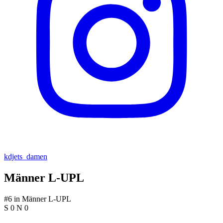
kdjets_damen
Männer L-UPL
#6 in Männer L-UPL
S 0
N 0